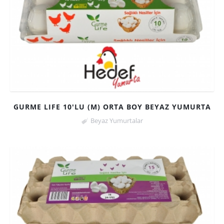
GURME LIFE 10'LU (M) ORTA BOY BEYAZ YUMURTA
Beyaz Yumurtalar