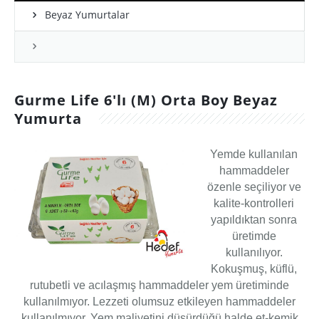
Ürünlerimiz
Beyaz Yumurtalar
Galeri
Referanslar
Gurme Life 6'lı (M) Orta Boy Beyaz
İletişim
Yumurta
Yemde kullanılan
hammaddeler
özenle seçiliyor ve
kalite-kontrolleri
yapıldıktan sonra
üretimde
kullanılıyor.
Kokuşmuş, küflü,
rutubetli ve acılaşmış hammaddeler yem üretiminde
kullanılmıyor. Lezzeti olumsuz etkileyen hammaddeler
kullanılmıyor. Yem maliyetini düşürdüğü halde et-kemik