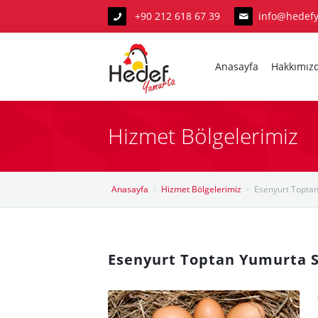
+90 212 618 67 39
info@hedef
Anasayfa
Hakkımız
Hizmet Bölgelerimiz
Anasayfa
Anasayfa
Hizmet Bölgelerimiz
Esenyurt Toptan
Hakkımızda
Hizmetlerimiz
Esenyurt Toptan Yumurta S
Yumurta Hakkında
Hizmet Bölgelerimiz