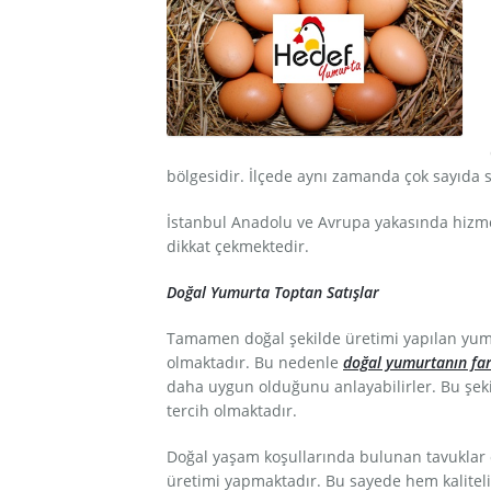
Ürünlerimiz
Galeri
Referanslar
İletişim
bölgesidir. İlçede aynı zamanda çok sayıda 
İstanbul Anadolu ve Avrupa yakasında hiz
dikkat çekmektedir.
Doğal Yumurta Toptan Satışlar
Tamamen doğal şekilde üretimi yapılan yumur
olmaktadır. Bu nedenle
doğal yumurtanın far
daha uygun olduğunu anlayabilirler.
Bu şeki
tercih olmaktadır.
Doğal yaşam koşullarında bulunan tavuklar ö
üretimi yapmaktadır. Bu sayede hem kaliteli