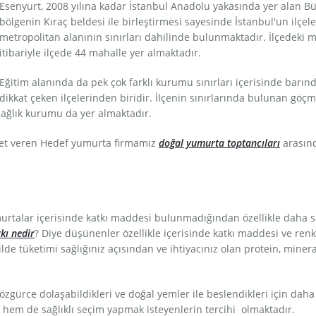
Esenyurt, 2008 yılına kadar İstanbul Anadolu yakasında yer alan Bü
bölgenin Kıraç beldesi ile birleştirmesi sayesinde İstanbul'un ilçeler
metropolitan alanının sınırları dahilinde bulunmaktadır. İlçedeki ma
itibariyle ilçede 44 mahalle yer almaktadır.
Eğitim alanında da pek çok farklı kurumu sınırları içerisinde barın
dikkat çeken ilçelerinden biridir. İlçenin sınırlarında bulunan gö
sağlık kurumu da yer almaktadır.
met veren Hedef yumurta firmamız
doğal yumurta toptancıları
arasınd
talar içerisinde katkı maddesi bulunmadığından özellikle daha sağ
kı nedir
? Diye düşünenler özellikle içerisinde katkı maddesi ve ren
lde tüketimi sağlığınız açısından ve ihtiyacınız olan protein, miner
zgürce dolaşabildikleri ve doğal yemler ile beslendikleri için da
 hem de sağlıklı seçim yapmak isteyenlerin tercihi olmaktadır.