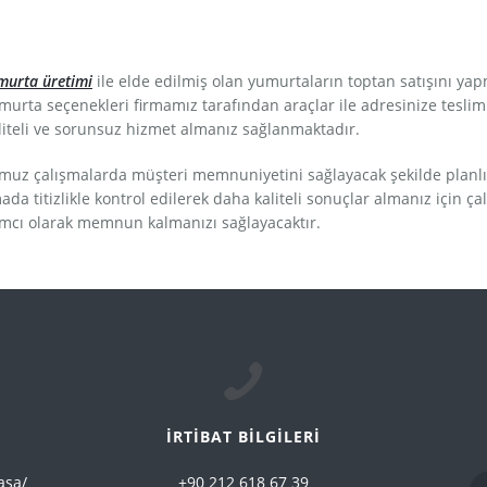
umurta üretimi
ile elde edilmiş olan yumurtaların toptan satışını yap
 yumurta seçenekleri firmamız tarafından araçlar ile adresinize tes
aliteli ve sorunsuz hizmet almanız sağlanmaktadır.
umuz çalışmalarda müşteri memnuniyetini sağlayacak şekilde planl
da titizlikle kontrol edilerek daha kaliteli sonuçlar almanız için ç
ımcı olarak memnun kalmanızı sağlayacaktır.
İRTİBAT BİLGİLERİ
aşa/
+90 212 618 67 39