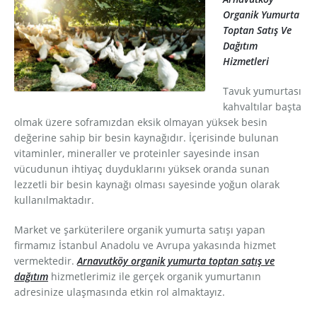
Ürünlerimiz
Organik Yumurta
Toptan Satış Ve
Galeri
Dağıtım
Hizmetleri
Referanslar
Tavuk yumurtası
kahvaltılar başta
İletişim
olmak üzere soframızdan eksik olmayan yüksek besin
değerine sahip bir besin kaynağıdır. İçerisinde bulunan
vitaminler, mineraller ve proteinler sayesinde insan
vücudunun ihtiyaç duyduklarını yüksek oranda sunan
lezzetli bir besin kaynağı olması sayesinde yoğun olarak
kullanılmaktadır.
Market ve şarküterilere organik yumurta satışı yapan
firmamız İstanbul Anadolu ve Avrupa yakasında hizmet
vermektedir.
Arnavutköy organik yumurta toptan satış ve
dağıtım
hizmetlerimiz ile gerçek organik yumurtanın
adresinize ulaşmasında etkin rol almaktayız.