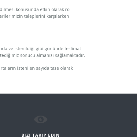
edilmesi konusunda etkin olarak rol
ilerimizin taleplerini karşılarken
da ve istenildiği gibi gününde teslimat
stediğimiz sonucu almanızı sağlamaktadır.
ların istenilen sayıda taze olarak
BİZİ TAKİP EDİN