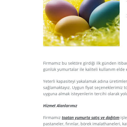
Ürünlerimiz
Galeri
Referanslar
İletişim
Firmamız bu sektöre girdiği ilk günden itib
günlük yumurtalar ile kaliteli kullanım elde
Yeterli kapasiteyi yakalamak adına üretimler
sağlamaktayız. Uygun fiyat seçeneklerimiz to
uyguna almak isteyenlerin tercihi olarak y
Hizmet Alanlarımız
Firmamız
toptan yumurta satış ve dağıtım
işle
pastaneler, fırınlar, börek imalathaneleri, ka