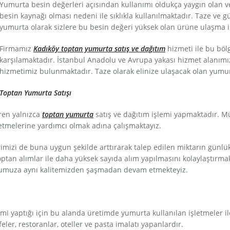
Yumurta besin değerleri açısından kullanımı oldukça yaygın olan v
besin kaynağı olması nedeni ile sıklıkla kullanılmaktadır. Taze ve 
yumurta olarak sizlere bu besin değeri yüksek olan ürüne ulaşma 
Firmamız
Kadıköy toptan yumurta satış ve dağıtım
hizmeti ile bu bölg
karşılamaktadır. İstanbul Anadolu ve Avrupa yakası hizmet alanım
hizmetimiz bulunmaktadır. Taze olarak elinize ulaşacak olan yumurt
Toptan Yumurta Satışı
aren yalnızca
toptan yumurta
satış ve dağıtım işlemi yapmaktadır. Mü
 etmelerine yardımcı olmak adına çalışmaktayız.
imizi de buna uygun şekilde arttırarak talep edilen miktarın günlük
ptan alımlar ile daha yüksek sayıda alım yapılmasını kolaylaştırmak
olumuza aynı kalitemizden şaşmadan devam etmekteyiz.
mi yaptığı için bu alanda üretimde yumurta kullanılan işletmeler ile
feler, restoranlar, oteller ve pasta imalatı yapanlardır.