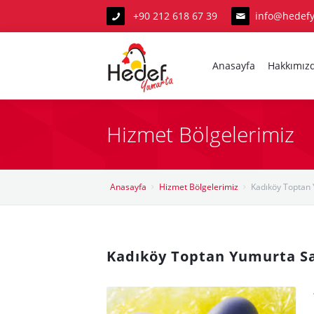
+90 212 618 67 39
info@hedef
Anasayfa
Hakkımız
Hizmet Bölgelerimiz
Anasayfa
Anasayfa
Hizmet Bölgelerimiz
Kadıköy Toptan 
Hakkımızda
Hizmetlerimiz
Kadıköy Toptan Yumurta Sa
Yumurta Hakkında
Hizmet Bölgelerimiz