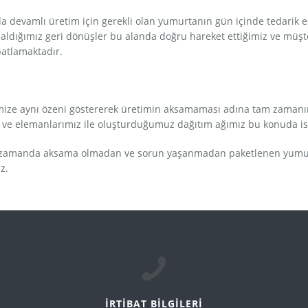
da devamlı üretim için gerekli olan yumurtanın gün içinde tedarik 
aldığımız geri dönüşler bu alanda doğru hareket ettiğimiz ve müşter
patlamaktadır.
imize aynı özeni göstererek üretimin aksamaması adına tam zamanın
iz ve elemanlarımız ile oluşturduğumuz dağıtım ağımız bu konuda i
e zamanda aksama olmadan ve sorun yaşanmadan paketlenen yumurta
ız.
İRTİBAT BİLGİLERİ